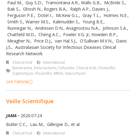
Paul M.
,
Guy S.D:
,
Tramontana A.R.
,
Walls G.B.
,
McBride S.
,
Bak S.
,
Ghosh N.
,
Rogers B.A.
,
Ralph A.P.
,
Davies J.
,
Ferguson P.E.
,
Dotel r.
,
McKew G.L.
,
Gray T.L.
,
Holmes N.E.
,
Smith S.
,
Warner M.S.
,
Kalimuddin S.
,
Young B.E.
,
Runnegar N.
,
Andresen D.N.
,
Anagnostou N.A.
,
Johnson S.A.
,
Chatfield M.D.
,
Cheng A.C.
,
Fowler V.G. Jr
,
Howden B.P.
,
Meagher N.
,
Price D.J.
,
van Hal S.J.
,
O'Sullivan M.V.N.
,
Davis
J.S.
,
Australasian Society for Infectious Diseases Clinical
Research Network
Clinical trial
International
Bacteremia
,
beta-lactams
,
Cefazolin
,
Clinical trial
,
Cloxacillin
,
Daptomycin
,
Floxacillin
,
MRSA
,
Vancomycin
Lire l'article
Veille Scientifique
JAMA
• 2020.07.24
Butler C.C.
,
Lau M.
,
Gillespie D.
,
et al.
Clinical trial
International