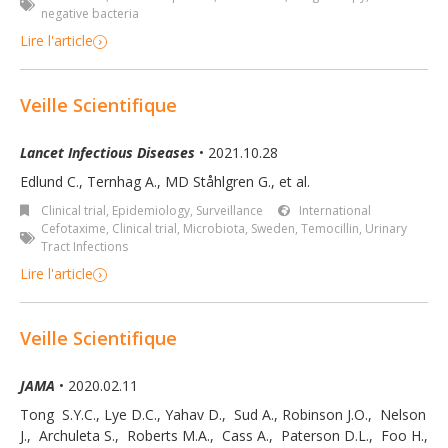
negative bacteria
Lire l'article
Veille Scientifique
Lancet Infectious Diseases
• 2021.10.28
Edlund C., Ternhag A., MD Ståhlgren G., et al.
Clinical trial
,
Epidemiology, Surveillance
International
Cefotaxime
,
Clinical trial
,
Microbiota
,
Sweden
,
Temocillin
,
Urinary
Tract Infections
Lire l'article
Veille Scientifique
JAMA
• 2020.02.11
Tong S.Y.C.
,
Lye D.C.
,
Yahav D.
,
Sud A.
,
Robinson J.O.
,
Nelson
J.
,
Archuleta S.
,
Roberts M.A.
,
Cass A.
,
Paterson D.L.
,
Foo H.
,