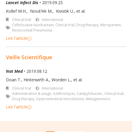
Lancet Infect Dis
• 2019.09.25
Kollef M.H.
,
Nová?ek M.
,
Kivistik Ü.
,
et al.
Clinical trial
International
Ceftolozane-tazobactam
,
Clinical trial
,
Drug therapy
,
Meropenem
,
Nosocomial Pneumonia
Lire l'article
Veille Scientifique
Nat Med
• 2019.08.12
Doan T.
,
Hinterwirth A.
,
Worden L.
,
et al.
Clinical trial
International
Administration & usage
,
Azithromycin
,
Campylobacter
,
Clinical trial
,
Drug therapy
,
Gastrointestinal microbiome
,
Metagenomics
Lire l'article