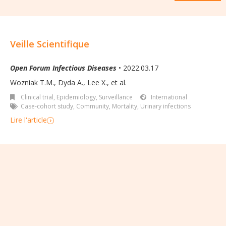
Veille Scientifique
Open Forum Infectious Diseases
• 2022.03.17
Wozniak T.M., Dyda A., Lee X., et al.
Clinical trial
,
Epidemiology, Surveillance
International
Case-cohort study
,
Community
,
Mortality
,
Urinary infections
Lire l'article