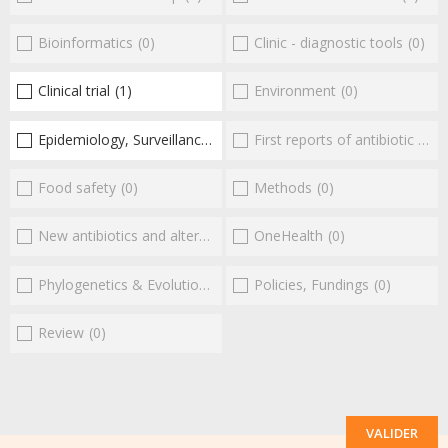
Bioinformatics
(0)
Clinic - diagnostic tools
(0)
Clinical trial
(1)
Environment
(0)
Epidemiology, Surveillance
(1)
First reports of antibiotic resistance
Food safety
(0)
Methods
(0)
New antibiotics and alternatives
(0)
OneHealth
(0)
Phylogenetics & Evolution
(0)
Policies, Fundings
(0)
Review
(0)
VALIDER