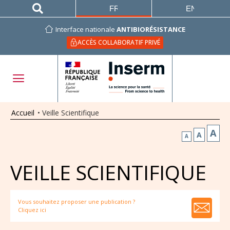
FRANÇAIS
ENGLISH
Interface nationale
ANTIBIORÉSISTANCE
ACCÈS COLLABORATIF PRIVÉ
Accueil
•
Veille Scientifique
A
A
A
VEILLE SCIENTIFIQUE
Vous souhaitez proposer une publication ?
Cliquez ici