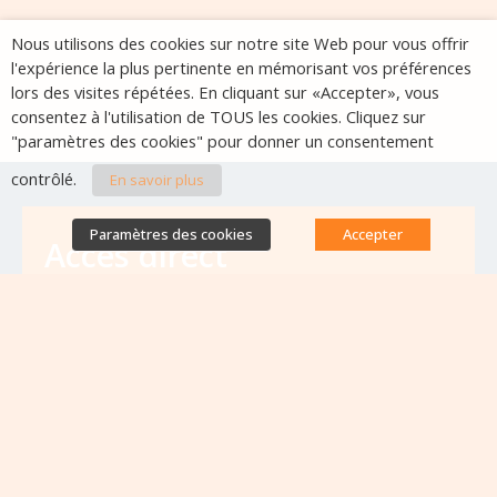
Nous utilisons des cookies sur notre site Web pour vous offrir
l'expérience la plus pertinente en mémorisant vos préférences
lors des visites répétées. En cliquant sur «Accepter», vous
consentez à l'utilisation de TOUS les cookies. Cliquez sur
"paramètres des cookies" pour donner un consentement
contrôlé.
En savoir plus
Paramètres des cookies
Accepter
Accès direct
Base de données des équipes
antibiorésistance
Appels à projets
Emplois & formations
Lettres d'information
Rapport Nationaux & Feuille de Route