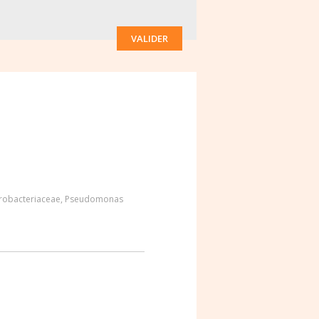
VALIDER
robacteriaceae
,
Pseudomonas