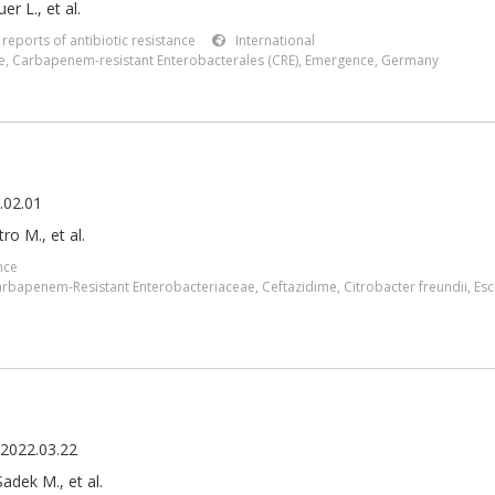
r L., et al.
t reports of antibiotic resistance
International
e
,
Carbapenem-resistant Enterobacterales (CRE)
,
Emergence
,
Germany
.02.01
ro M.
,
et al.
nce
rbapenem-Resistant Enterobacteriaceae
,
Ceftazidime
,
Citrobacter freundii
,
Esc
 2022.03.22
Sadek M., et al.