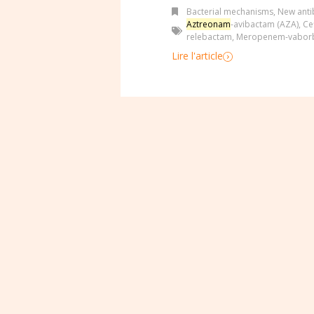
Bacterial mechanisms
,
New antib
Aztreonam
-avibactam (AZA)
,
Ce
relebactam
,
Meropenem-vabor
Lire l'article