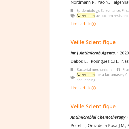
Nordmann P., Yao Y., Falgenhaue
Epidemiology, Surveillance
,
Firs
Aztreonam
-avibactam resistanc
Lire l'article
Veille Scientifique
Int J Antimicrob Agents.
• 2020
Dabos L.
,
Rodriguez C.H.
,
Nast
Bacterial mechanisms
Fra
Aztreonam
,
beta-lactamases
,
Ca
sequencing
Lire l'article
Veille Scientifique
Antimicrobial Chemotherapy
•
Poirel L., Ortiz de la Rosa J.M., 