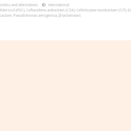
iotics and alternatives
International
fiderocol (FDC)
,
Ceftazidime-avibactam (CZA)
,
Ceftolozane-tazobactam (C/T)
,
Es
bactam
,
Pseudomonas aeruginosa
,
β-lactamases