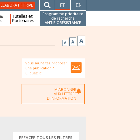
FRANÇAIS
ENGLISH
LLABORATIF PRIVÉ
Programme prioritaire
 &
Tutelles et
de recherche
ns
Partenaires
ANTIBIORÉSISTANCE
A
A
A
Vous souhaitez proposer
une publication ?
Cliquez ici
M'ABONNER
AUX LETTRES
D'INFORMATION
EFFACER TOUS LES FILTRES