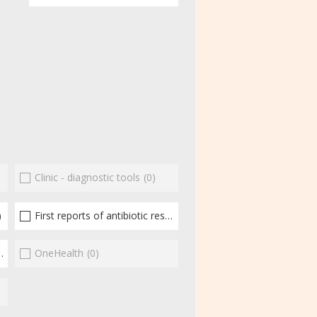
Clinic - diagnostic tools
(0)
)
First reports of antibiotic resistance
(1)
(2)
OneHealth
(0)