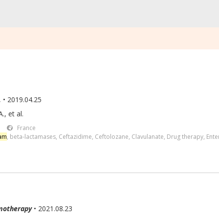
.
• 2019.04.25
A.
,
et al.
France
am
,
beta-lactamases
,
Ceftazidime
,
Ceftolozane
,
Clavulanate
,
Drug therapy
,
Ente
motherapy
• 2021.08.23