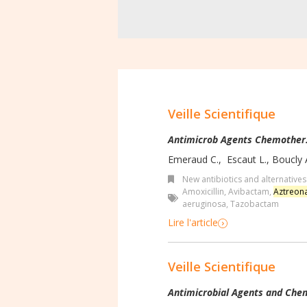
Veille Scientifique
Antimicrob Agents Chemother
Emeraud C.
,
Escaut L.
,
Boucly 
New antibiotics and alternatives
Amoxicillin
,
Avibactam
,
Aztreon
aeruginosa
,
Tazobactam
Lire l'article
Veille Scientifique
Antimicrobial Agents and Che