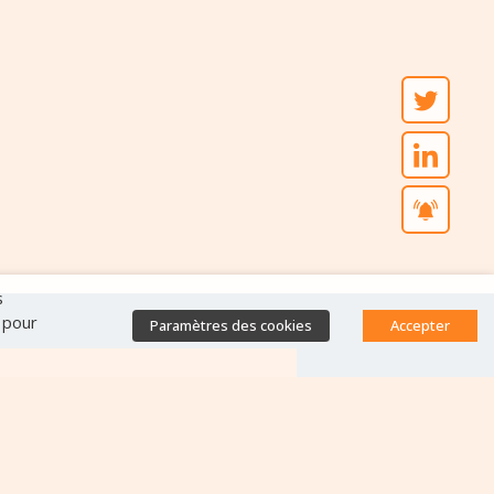
s
" pour
Paramètres des cookies
Accepter
Accès direct
Base de données des
équipes antibiorésistance