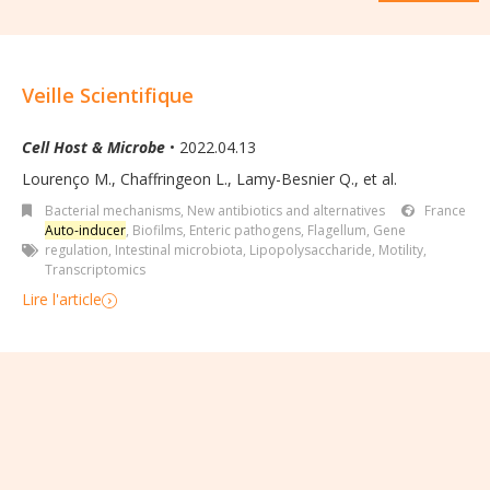
Veille Scientifique
Cell Host & Microbe
• 2022.04.13
Lourenço M., Chaffringeon L., Lamy-Besnier Q., et al.
Bacterial mechanisms
,
New antibiotics and alternatives
France
Auto-inducer
,
Biofilms
,
Enteric pathogens
,
Flagellum
,
Gene
regulation
,
Intestinal microbiota
,
Lipopolysaccharide
,
Motility
,
Transcriptomics
Lire l'article