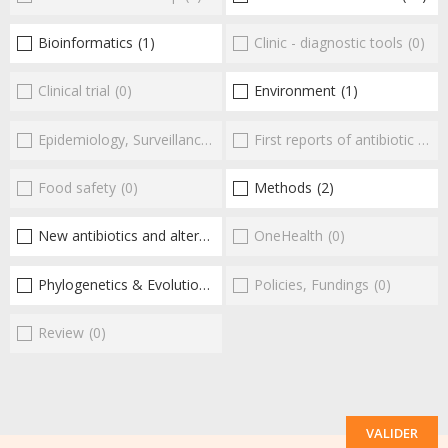
Bioinformatics
(1)
Clinic - diagnostic tools
(0)
Clinical trial
(0)
Environment
(1)
Epidemiology, Surveillance
(0)
First reports of antibiotic resistance
Food safety
(0)
Methods
(2)
New antibiotics and alternatives
(14)
OneHealth
(0)
Phylogenetics & Evolution
(2)
Policies, Fundings
(0)
Review
(0)
VALIDER