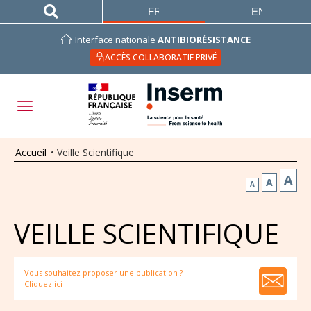
FRANÇAIS
ENGLISH
Interface nationale
ANTIBIORÉSISTANCE
ACCÈS COLLABORATIF PRIVÉ
Accueil
•
Veille Scientifique
A
A
A
VEILLE SCIENTIFIQUE
Vous souhaitez proposer une publication ?
Cliquez ici