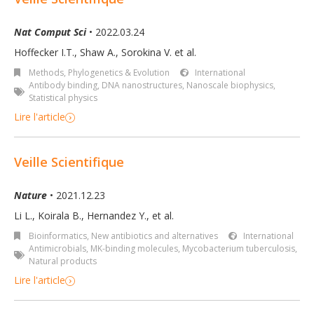
Nat Comput Sci
• 2022.03.24
Hoffecker I.T., Shaw A., Sorokina V. et al.
Methods
,
Phylogenetics & Evolution
International
Antibody binding
,
DNA nanostructures
,
Nanoscale biophysics
,
Statistical physics
Lire l'article
Veille Scientifique
Nature
• 2021.12.23
Li L., Koirala B., Hernandez Y., et al.
Bioinformatics
,
New antibiotics and alternatives
International
Antimicrobials
,
MK-binding molecules
,
Mycobacterium tuberculosis
,
Natural products
Lire l'article