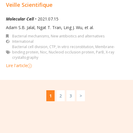
Veille Scientifique
Molecular Cell
• 2021.07.15
Adam S.B. Jalal, Ngat T. Tran, Ling J. Wu, et al.
Bacterial mechanisms
,
New antibiotics and alternatives
International
Bacterial cell division
,
CTP
,
In vitro reconstitution
,
Membrane-
binding protein
,
Noc
,
Nucleoid occlusion protein
,
ParB
,
X-ray
crystallography
Lire l'article
1
2
3
>