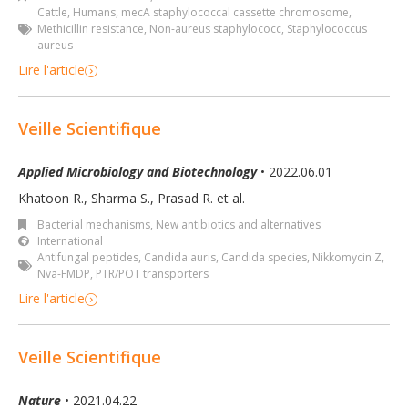
Cattle
,
Humans
,
mecA staphylococcal cassette chromosome
,
Methicillin resistance
,
Non-aureus staphylococc
,
Staphylococcus
aureus
Lire l'article
Veille Scientifique
Applied Microbiology and Biotechnology
• 2022.06.01
Khatoon R., Sharma S., Prasad R. et al.
Bacterial mechanisms
,
New antibiotics and alternatives
International
Antifungal peptides
,
Candida auris
,
Candida species
,
Nikkomycin Z
,
Nva-FMDP
,
PTR/POT transporters
Lire l'article
Veille Scientifique
Nature
• 2021.04.22