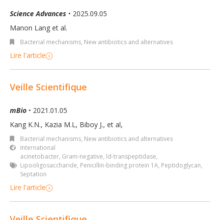
Science Advances
• 2025.09.05
Manon Lang et al.
Bacterial mechanisms
,
New antibiotics and alternatives
Lire l'article
Veille Scientifique
mBio
• 2021.01.05
Kang K.N., Kazia M.L, Biboy J., et al,
Bacterial mechanisms
,
New antibiotics and alternatives
International
acinetobacter
,
Gram-negative
,
ld-transpeptidase
,
Lipooligosaccharide
,
Penicillin-binding protein 1A
,
Peptidoglycan
,
Septation
Lire l'article
Veille Scientifique