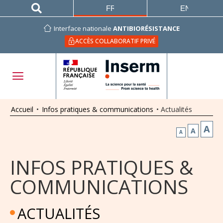
FRANÇAIS
ENGLISH
Interface nationale
ANTIBIORÉSISTANCE
ACCÈS COLLABORATIF PRIVÉ
Accueil
•
Infos pratiques & communications
•
Actualités
A
A
A
INFOS PRATIQUES &
COMMUNICATIONS
ACTUALITÉS