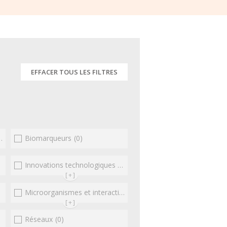
EFFACER TOUS LES FILTRES
Biomarqueurs
(0)
(0)
Innovations technologiques et omiques
(0)
[+]
Microorganismes et interactions/réponse de l'hôte
(0)
(0)
[+]
Réseaux
(0)