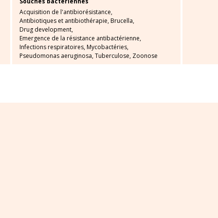
Souches bactériennes
Acquisition de l'antibiorésistance,
Antibiotiques et antibiothérapie,
Brucella,
Drug development,
Emergence de la résistance antibactérienne,
Infections respiratoires,
Mycobactéries,
Pseudomonas aeruginosa,
Tuberculose,
Zoonose