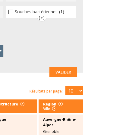
Souches bactériennes
(1)
(0)
[+]
VALIDER
Résultats par page:
structure
Région
Ville
que
Auvergne-Rhône-
Alpes
Grenoble