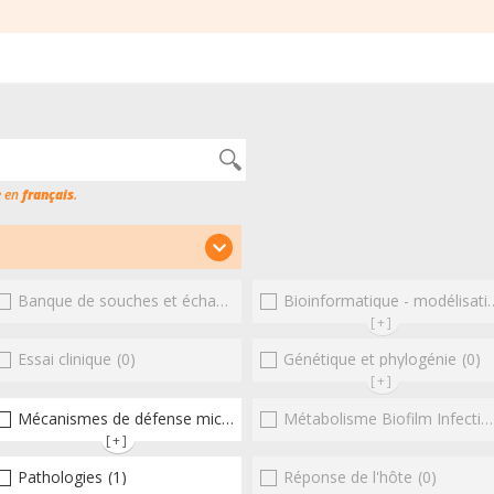
e en
français
.
Banque de souches et échantillons
(1)
(0)
Bioinformatique - modélisation - structure
[+]
Essai clinique
(0)
(0)
Génétique et phylogénie
(0)
[+]
Mécanismes de défense microbiens
(0)
(1)
Métabolisme Biofilm Infections respiratoires
[+]
Pathologies
(1)
Réponse de l'hôte
(0)