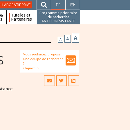
FRANÇAIS
ENGLISH
LLABORATIF PRIVÉ
Programme prioritaire
 &
Tutelles et
de recherche
ns
Partenaires
ANTIBIORÉSISTANCE
A
A
A
Vous souhaitez proposer
S
une équipe de recherche
?
Cliquez ici
istance