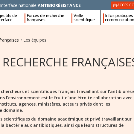
Interface nationale
ANTIBIORÉSISTANCE
ACCÈS CO
ectifs de
Forces de recherche
Veille
Infos pratiques
nterface
françaises
scientifique
communicatio
françaises
•
Les équipes
 RECHERCHE FRANÇAISE
hercheurs et scientifiques français travaillant sur l’antibiorés
ns l’environnement est le fruit d’une étroite collaboration avec
stituts, agences, ministères, acteurs privés dont les
ce domaine.
es scientifiques du domaine académique et privé travaillant sur
e la bactérie aux antibiotiques, ainsi que leurs structures de