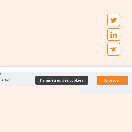
s
" pour
Paramètres des cookies
Accepter
Accès direct
Base de données des
équipes antibiorésistance