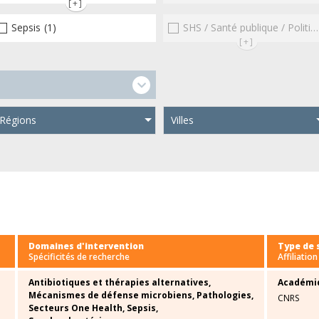
[+]
Sepsis
(1)
SHS / Santé publique / Politiques publiques / socio-économie
[+]
Régions
Villes
Domaines d'intervention
Type de 
Spécificités de recherche
Affiliation
Antibiotiques et thérapies alternatives,
Académi
Mécanismes de défense microbiens,
Pathologies,
CNRS
Secteurs One Health,
Sepsis,