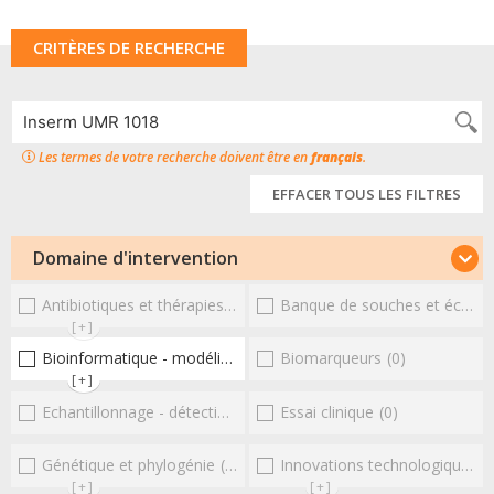
CRITÈRES DE RECHERCHE
Les termes de votre recherche doivent être en
français
.
EFFACER TOUS LES FILTRES
Domaine d'intervention
Antibiotiques et thérapies alternatives
Banque de souches et échantillons
(0)
[+]
Bioinformatique - modélisation - structure
Biomarqueurs
(1)
(0)
[+]
Echantillonnage - détection et diagnostic
Essai clinique
(0)
(0)
Génétique et phylogénie
(0)
Innovations technologiques et omiques
[+]
[+]