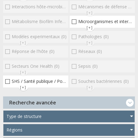
Interactions hôte-microbioteEntérocoques
Mécanismes de défense microbiens
(0)
[+]
Métabolisme Biofilm Infections respiratoires
Microorganismes et interactions/réponse de l'hôte
(0)
[+]
Modèles experimentaux
(0)
Pathologies
(0)
[+]
[+]
Réponse de l'hôte
(0)
Réseaux
(0)
Secteurs One Health
(0)
Sepsis
(0)
[+]
SHS / Santé publique / Politiques publiques / socio-économie
Souches bactériennes
(0)
(1
[+]
[+]
Recherche avancée
Type de structure
Régions