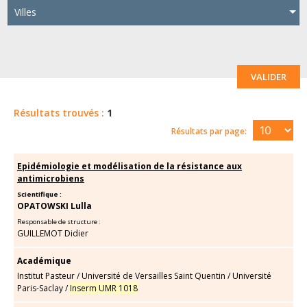
Villes
VALIDER
Résultats trouvés :
1
Résultats par page:
Epidémiologie et modélisation de la résistance aux
antimicrobiens
Scientifique :
OPATOWSKI Lulla
Responsable de structure :
GUILLEMOT Didier
Académique
Institut Pasteur
/
Université de Versailles Saint Quentin
/
Université
Paris-Saclay
/
Inserm UMR 1018