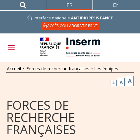
FRANÇAIS
ENGLISH
Interface nationale
ANTIBIORÉSISTANCE
ACCÈS COLLABORATIF PRIVÉ
Accueil
•
Forces de recherche françaises
•
Les équipes
A
A
A
FORCES DE
RECHERCHE
FRANÇAISES