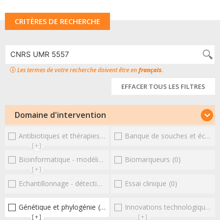
CRITÈRES DE RECHERCHE
Les termes de votre recherche doivent être en
français
.
EFFACER TOUS LES FILTRES
Domaine d'intervention
Antibiotiques et thérapies alternatives
Banque de souches et échantillons
(0)
[+]
Bioinformatique - modélisation - structure
Biomarqueurs
(0)
(0)
[+]
Echantillonnage - détection et diagnostic
Essai clinique
(0)
(0)
Génétique et phylogénie
(1)
Innovations technologiques et omiques
[+]
[+]