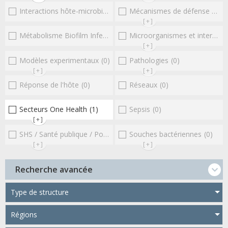
Interactions hôte-microbioteEntérocoques
Mécanismes de défense microbiens
(0)
[+]
Métabolisme Biofilm Infections respiratoires
Microorganismes et interactions/réponse de l'hôte
(0)
[+]
Modèles experimentaux
(0)
Pathologies
(0)
[+]
[+]
Réponse de l'hôte
(0)
Réseaux
(0)
Secteurs One Health
(1)
Sepsis
(0)
[+]
SHS / Santé publique / Politiques publiques / socio-économie
Souches bactériennes
(0)
(0
[+]
[+]
Recherche avancée
Type de structure
Régions