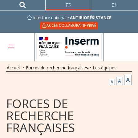
FRANÇAIS
ENGLISH
Interface nationale
ANTIBIORÉSISTANCE
ACCÈS COLLABORATIF PRIVÉ
Accueil
•
Forces de recherche françaises
•
Les équipes
A
A
A
FORCES DE
RECHERCHE
FRANÇAISES