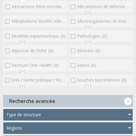
Interactions hôte-microbioteEntérocoques
Mécanismes de défense microbiens
(0)
[+]
Métabolisme Biofilm Infections respiratoires
Microorganismes et interactions/réponse de l'hôte
(0)
[+]
Modèles experimentaux
(0)
Pathologies
(0)
[+]
[+]
Réponse de l'hôte
(0)
Réseaux
(0)
Secteurs One Health
(0)
Sepsis
(0)
[+]
SHS / Santé publique / Politiques publiques / socio-économie
Souches bactériennes
(0)
(0
[+]
[+]
Recherche avancée
Type de structure
Régions