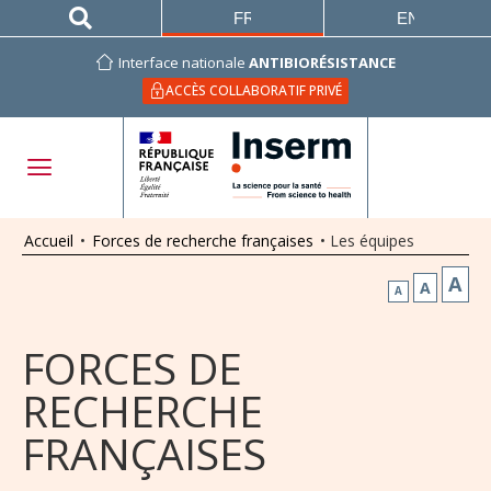
FRANÇAIS
ENGLISH
Interface nationale
ANTIBIORÉSISTANCE
ACCÈS COLLABORATIF PRIVÉ
Accueil
•
Forces de recherche françaises
•
Les équipes
A
A
A
FORCES DE
RECHERCHE
FRANÇAISES