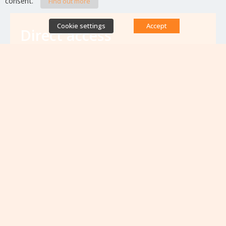
consent.
Find out more
Cookie settings
Accept
Direct access
Database of antibiotic resistance teams
Calls for projects
Jobs & training
Newsletters
Rapport Nationaux & Feuille de Route
Upcoming events
VIEW ALL EVENTS