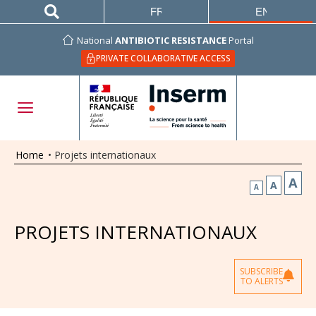
FRANÇAIS
ENGLISH
National
ANTIBIOTIC RESISTANCE
Portal
PRIVATE COLLABORATIVE ACCESS
Home
•
Projets internationaux
A
A
A
PROJETS INTERNATIONAUX
SUBSCRIBE
TO ALERTS