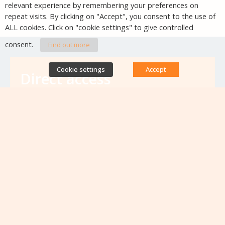
relevant experience by remembering your preferences on
repeat visits. By clicking on "Accept", you consent to the use of
ALL cookies. Click on "cookie settings" to give controlled
consent.
Find out more
Cookie settings
Accept
Direct access
Database of antibiotic resistance teams
Calls for projects
Jobs & training
Newsletters
Rapport Nationaux & Feuille de Route
Upcoming events