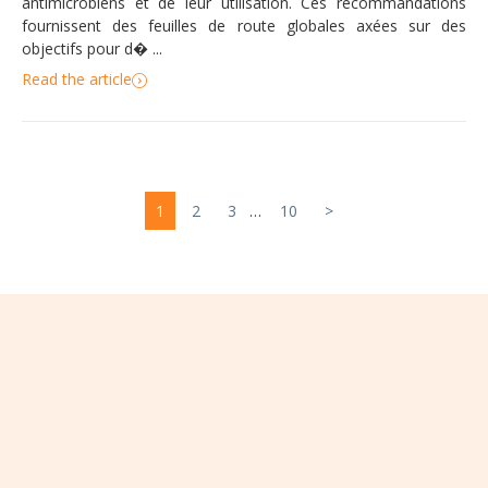
antimicrobiens et de leur utilisation. Ces recommandations
fournissent des feuilles de route globales axées sur des
objectifs pour d� ...
Read the article
1
2
3
…
10
>