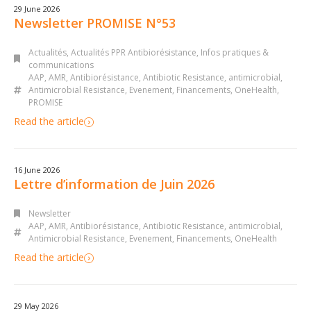
29 June 2026
Newsletter PROMISE N°53
Actualités
,
Actualités PPR Antibiorésistance
,
Infos pratiques &
communications
AAP
,
AMR
,
Antibiorésistance
,
Antibiotic Resistance
,
antimicrobial
,
Antimicrobial Resistance
,
Evenement
,
Financements
,
OneHealth
,
PROMISE
Read the article
16 June 2026
Lettre d’information de Juin 2026
Newsletter
AAP
,
AMR
,
Antibiorésistance
,
Antibiotic Resistance
,
antimicrobial
,
Antimicrobial Resistance
,
Evenement
,
Financements
,
OneHealth
Read the article
29 May 2026