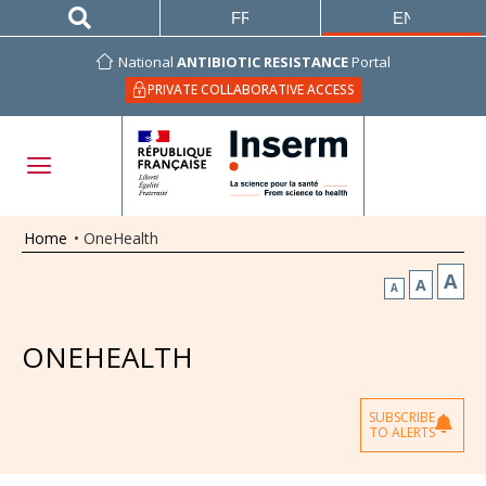
FRANÇAIS
ENGLISH
National
ANTIBIOTIC RESISTANCE
Portal
PRIVATE COLLABORATIVE ACCESS
Home
•
OneHealth
A
A
A
ONEHEALTH
SUBSCRIBE
TO ALERTS