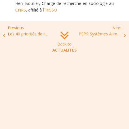
Heni Boullier, Chargé de recherche en sociologie au
CNRS
, affilié à l’
IRISSO
Previous
Next
Les 40 priorités de recherche en Antibiorésistance de l’OMS
PEPR Systèmes Alimentaires, Microbiome et Santé – Appel à projets « SAMS »
Back to
ACTUALITÉS