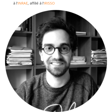
à l’
INRAE
, affilié à l’
IRISSO