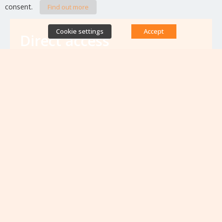
consent.
Find out more
Cookie settings
Accept
Direct access
Database of antibiotic resistance teams
Calls for projects
Jobs & training
Newsletters
Rapport Nationaux & Feuille de Route
Upcoming events
VIEW ALL EVENTS