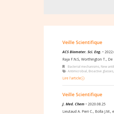
Veille Scientifique
ACS Biomater. Sci. Eng.
• 2022.
Raja F.N.S, Worthington T., De S
Bacterial mechanisms
,
New antib
Antimicrobial
,
Bioactive glasses
Lire l'article
Veille Scientifique
J. Med. Chem
• 2020.08.25
Lieutaud A. Pieri C., Bolla J.M., e