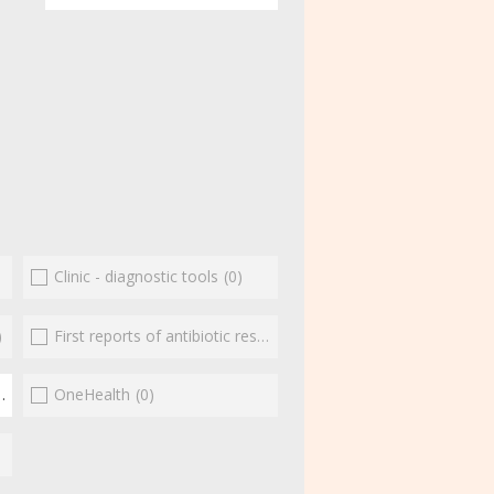
Clinic - diagnostic tools
(0)
)
First reports of antibiotic resistance
(0)
(2)
OneHealth
(0)