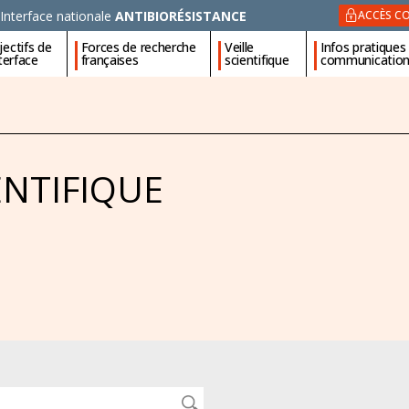
Interface nationale
ANTIBIORÉSISTANCE
ACCÈS CO
ectifs de
Forces de recherche
Veille
Infos pratiques
nterface
françaises
scientifique
communicatio
ENTIFIQUE