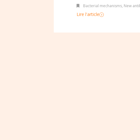
Bacterial mechanisms
,
New antib
Lire l'article