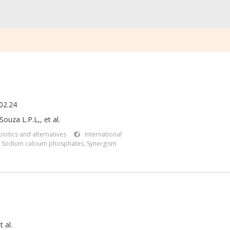
02.24
ouza L.P.L,, et al.
iotics and alternatives
International
,
Sodium calcium phosphates
,
Synergism
t al.