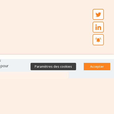
s
" pour
Paramètres des cookies
Accepter
Accès direct
Base de données des
équipes antibiorésistance
Appels à projets