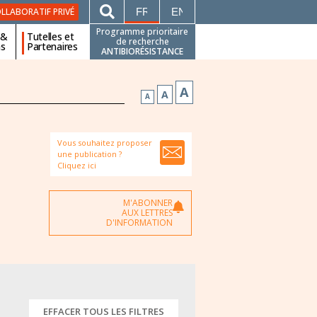
FRANÇAIS
ENGLISH
LLABORATIF PRIVÉ
Programme prioritaire
 &
Tutelles et
de recherche
ns
Partenaires
ANTIBIORÉSISTANCE
A
A
A
Vous souhaitez proposer
une publication ?
Cliquez ici
M'ABONNER
AUX LETTRES
D'INFORMATION
EFFACER TOUS LES FILTRES