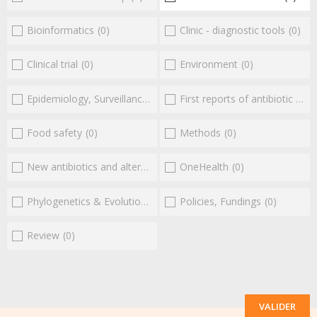
Bioinformatics
(0)
Clinic - diagnostic tools
(0)
Clinical trial
(0)
Environment
(0)
Epidemiology, Surveillance
(0)
First reports of antibiotic resistance
Food safety
(0)
Methods
(0)
New antibiotics and alternatives
(0)
OneHealth
(0)
Phylogenetics & Evolution
(0)
Policies, Fundings
(0)
Review
(0)
VALIDER