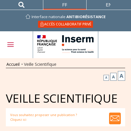
FRANÇAIS
ENGLISH
Interface nationale
ANTIBIORÉSISTANCE
ACCÈS COLLABORATIF PRIVÉ
Accueil
•
Veille Scientifique
A
A
A
VEILLE SCIENTIFIQUE
Vous souhaitez proposer une publication ?
Cliquez ici